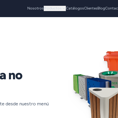
Nosotros
Productos
Catálogos
Clientes
Blog
Contac
a no
nte desde nuestro menú