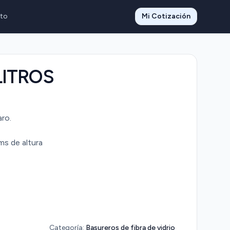
to
Mi Cotización
LITROS
aro.
ms de altura
Categoría:
Basureros de fibra de vidrio