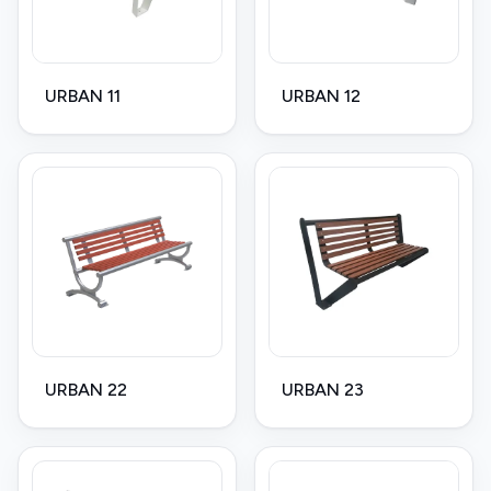
URBAN 11
URBAN 12
URBAN 22
URBAN 23