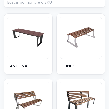
ANCONA
LUNE 1