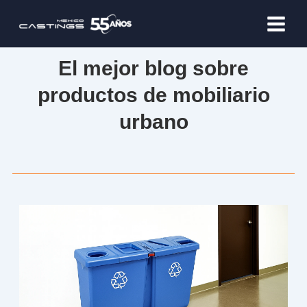
Ir
al
contenido
El mejor blog sobre
productos de mobiliario
urbano
Page
Page
Page